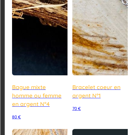
Bague mixte
Bracelet coeur en
homme ou femme
argent N°1
en argent N°4
70
€
80
€