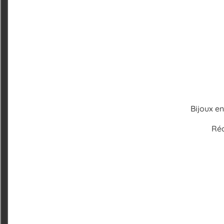
Bijoux en
Réa