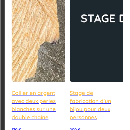
Collier en argent
Stage de
avec deux perles
fabrication d'un
blanches sur une
bijou pour deux
double chaine
personnes
130
€
200
€