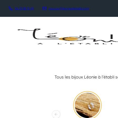
06 33 88 10 69
coucou@leoniealetabli.com
Tous les bijoux Léonie à l’établi
Previous slide