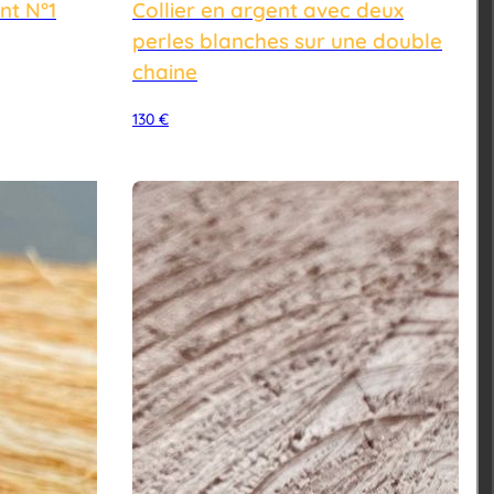
nt N°1
Collier en argent avec deux
perles blanches sur une double
chaine
130
€