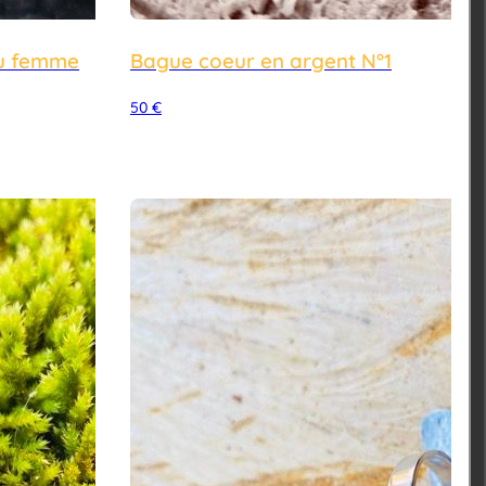
Votre pa
u femme
Bague coeur en argent N°1
50
€
Commencer