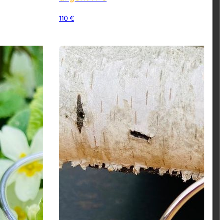
110
€