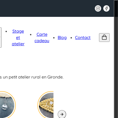
Mon P
Stage
Carte
et
Blog
Contact
cadeau
atelier
un petit atelier rural en Gironde.
Next slide