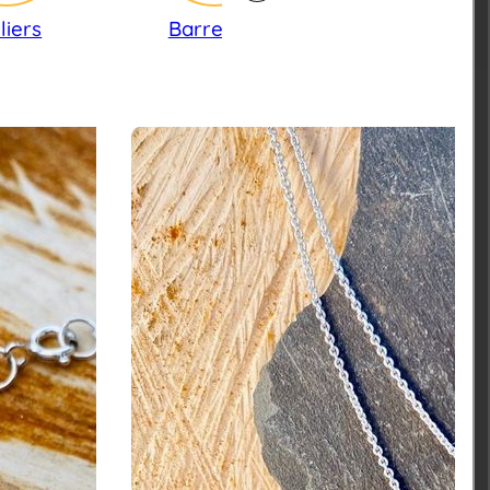
liers
Barrettes
Bracelets