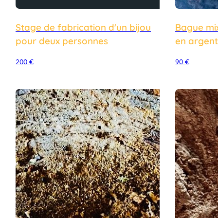
Stage de fabrication d'un bijou
Bague mi
pour deux personnes
en argent
200
€
90
€