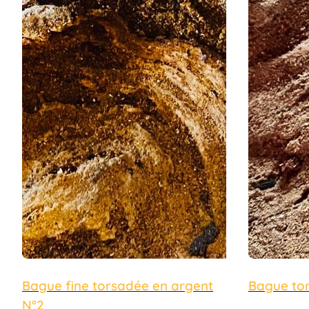
Bague fine torsadée en argent
Bague to
N°2