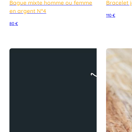
Bague mixte homme ou femme
Bracelet 
en argent N°4
110
€
80
€