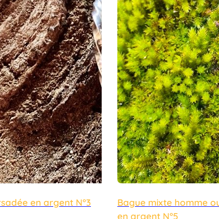
rsadée en argent N°3
Bague mixte homme o
en argent N°5