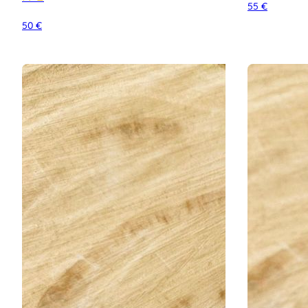
55
€
50
€