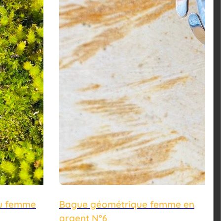
u femme
Bague géométrique femme en
argent N°6