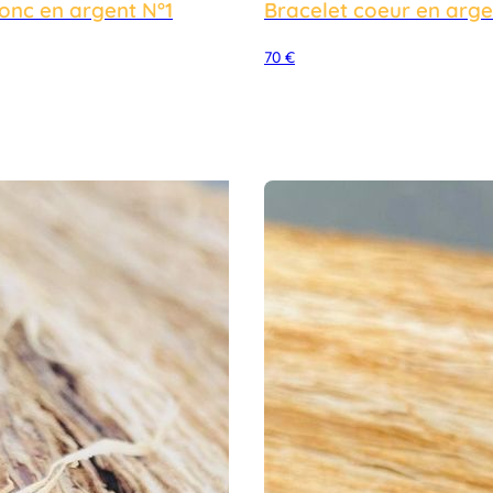
jonc en argent N°1
Bracelet coeur en arge
70
€