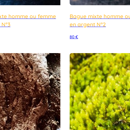
xte homme ou femme
Bague mixte homme o
 N°3
en argent N°2
80
€