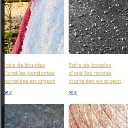
Paire de boucles
Paire de boucles
d’oreilles pendantes
d’oreilles rondes
martelées en argent
martelées en argent
105
€
90
€