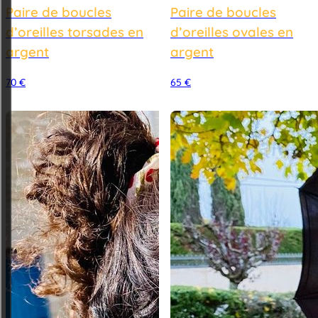
Paire de boucles
Paire de boucles
d’oreilles torsades en
d’oreilles ovales en
argent
argent
70
€
65
€