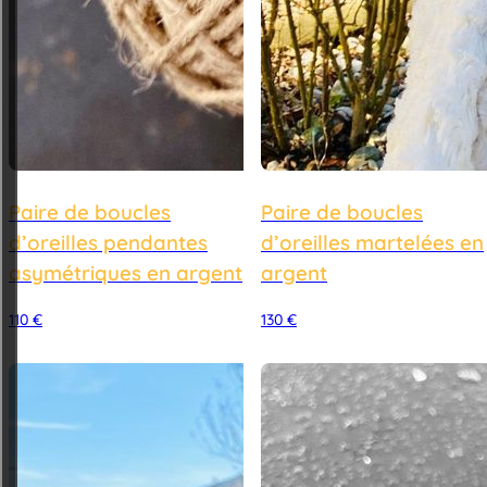
Paire de boucles
Paire de boucles
d’oreilles pendantes
d’oreilles martelées en
asymétriques en argent
argent
110
€
130
€