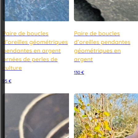
Paire de boucles
Paire de boucles
d’oreilles géométriques
d’oreilles pendantes
pendantes en argent
géométriques en
ornées de perles de
argent
culture
130
€
95
€