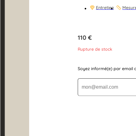
Entretien
Mesur
110
€
Rupture de stock
Soyez informé(e) par email d