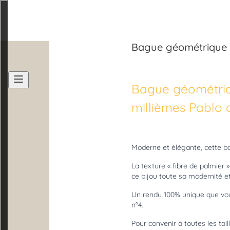
Bague géométrique 
Accueil
Bague géométriq
Léonie à l'établi
millièmes Pablo 
Les collections
Moderne et élégante, cette b
La texture « fibre de palmier
ce bijou toute sa modernité et 
Boutique
Un rendu 100% unique que vous
n°4.
Stage et atelier
Pour convenir à toutes les tail