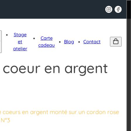
Mon P
Stage
Carte
et
Blog
Contact
cadeau
atelier
 coeur en argent
e coeurs en argent monté sur un cordon rose
 N°3