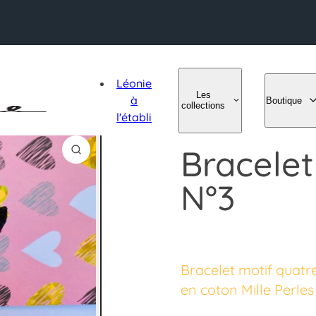
Léonie
Les
à
Boutique
collections
l'établi
Bracelet
N°3
Bracelet motif quatr
en coton Mille Perles