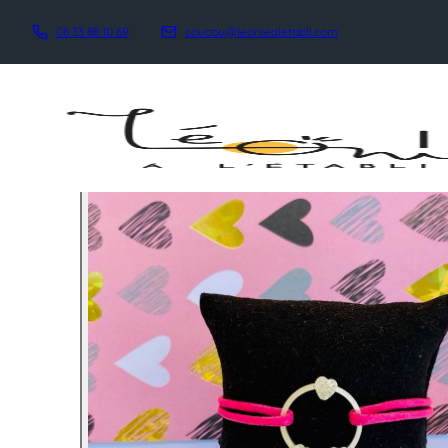
06 33 88 10 69
coucou@leoniealetabli.com